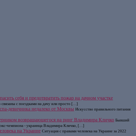
пасить себя и предотвратить пожар на дачном участке
 связаны с поездками на дачу или просто […]
я спа-девичника недалеко от Москвы
Искусство правильного питания
перником возвращающегося на ринг Владимира Кличко
Бывший
 экс-чемпиона - украинца Владимира Кличко, […]
еловека на Украине
Ситуация с правами человека на Украине за 2022