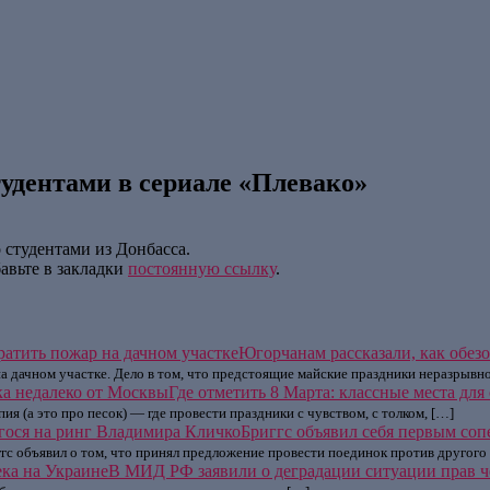
тудентами в сериале «Плевако»
 студентами из Донбасса.
бавьте в закладки
постоянную ссылку
.
Югорчанам рассказали, как обезо
а дачном участке. Дело в том, что предстоящие майские праздники неразрывно
Где отметить 8 Марта: классные места дл
апия (а это про песок) — где провести праздники с чувством, с толком, […]
Бриггс объявил себя первым со
с объявил о том, что принял предложение провести поединок против другого
В МИД РФ заявили о деградации ситуации прав ч