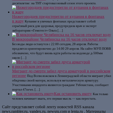
десятилетие: на ТНТ стартовал новый сезон этого проекта.
Нижегородцев предостерегли от купания в фонтанах
в жару
Купание в уличных фонтанах представляет собой
серьёзный риск для здоровья, предупредила врач и эксперт
лаборатории «Гемотест» Ольга […]
В микрорайоне Челябинска на 16 часов отключат воду
Без воды люди останутся с 22.00 сегодня, 28 апреля. Работы
продлятся ориентировочно до 14.00 29 апреля. На сайте МУП ПОВВ
обозначено, что будут вновь идти работы на водоводе д-500мм
около […]
Мигрант до смерти забил друга арматурой в российском
регионе
Под Всеволожском в Ленинградской области мигрант убил
обидчика своей матери, используя металлическую арматуру.
Участниками инцидента являются граждане Узбекистана, сообщает
портал 47news. […]
Как остановить икоту
Как только
человек начинает икать, его первая мысль — как перестать.
Сайт представляет собой ленту новостей RSS канала
news.rambler.ru, yandex.ru, newsru.com и lenta.ru . Материалы