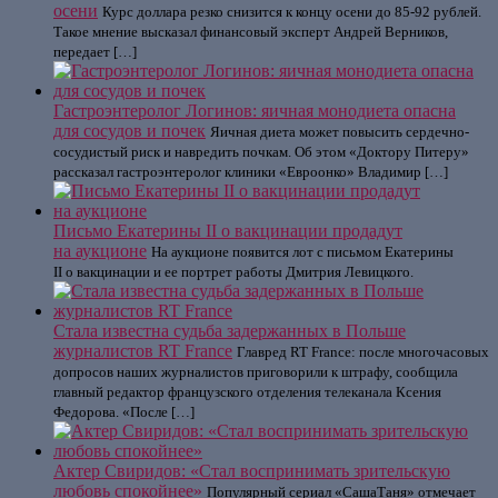
осени
Курс доллара резко снизится к концу осени до 85-92 рублей.
Такое мнение высказал финансовый эксперт Андрей Верников,
передает […]
Гастроэнтеролог Логинов: яичная монодиета опасна
для сосудов и почек
Яичная диета может повысить сердечно-
сосудистый риск и навредить почкам. Об этом «Доктору Питеру»
рассказал гастроэнтеролог клиники «Евроонко» Владимир […]
Письмо Екатерины II о вакцинации продадут
на аукционе
На аукционе появится лот с письмом Екатерины
II о вакцинации и ее портрет работы Дмитрия Левицкого.
Стала известна судьба задержанных в Польше
журналистов RT France
Главред RT France: после многочасовых
допросов наших журналистов приговорили к штрафу, сообщила
главный редактор французского отделения телеканала Ксения
Федорова. «После […]
Актер Свиридов: «Стал воспринимать зрительскую
любовь спокойнее»
Популярный сериал «СашаТаня» отмечает