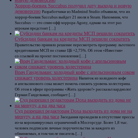
Хоррор-боевик Succubus получил дату выхода и новую
демоверсию
Разработчики из Madmind Studio объявили, что их
хоррор-боевик Succubus выйдет 21 июля в Steam. Напомним, что
Succubus — это спин-офф хоррора Agony, однако на этот раз
игрокам предстоит […]
Субсидии банкам на кредиты МСП решили сократить
Правительство приняло решение пересмотреть программу льготного
кредитования МСП по ставке ЦБ +2,75%. Об этом «Известия»
со ссылкой на проект постановления […]
Врач Гандельман: холодный кофе с апельсиновым соком
снижает уровень холестерина
Напиток из холодного кофе
и апельсинового сока может помочь снизить уровень холестерина.
Об этом в эфире программы «Жить здорово!» рассказал кардиолог
Герман Гандельман, сообщает […]
Суд разрешил редакторам Doxa выходить из дома не на
минуту, а на два часа
Заседания проходили в отсутствие прессы
из-за коронавирусных ограничений в Мосгорсуде. Более 1,8 тыс.
человек подписали личные поручительства за каждого из
обвиняемых, в том числе писатель […]