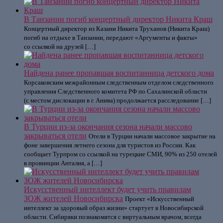
В Танзании погиб концертный директор Никита Краш
Концертный директор из Казани Никита Труханов (Никита Краш)
погиб на отдыхе в Танзании, передают «Аргументы и факты»
со ссылкой на друзей […]
Найдена ранее пропавшая воспитанница детского дома
Корсаковским межрайонным следственным отделом следственного
управления Следственного комитета РФ по Сахалинской области
(с местом дислокации в г. Анива) продолжается расследование […]
В Турции из-за окончания сезона начали массово
закрываться отели
Отели в Турции начали массовое закрытие на
фоне завершения летнего сезона для туристов из России. Как
сообщает Турпром со ссылкой на турецкие СМИ, 90% из 250 отелей
в провинции Анталия, а […]
Искусственный интеллект будет учить правилам
ЗОЖ жителей Новосибирска
Проект «Искусственный
интеллект за здоровый образ жизни» стартует в Новосибирской
области. Сибиряки познакомятся с виртуальным врачом, всегда