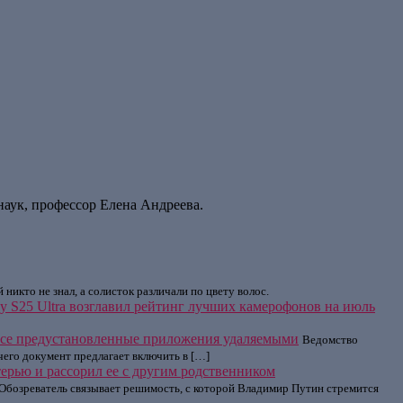
наук, профессор Елена Андреева.
никто не знал, а солисток различали по цвету волос.
y S25 Ultra возглавил рейтинг лучших камерофонов на июль
се предустановленные приложения удаляемыми
Ведомство
его документ предлагает включить в […]
терью и рассорил ее с другим родственником
Обозреватель связывает решимость, с которой Владимир Путин стремится