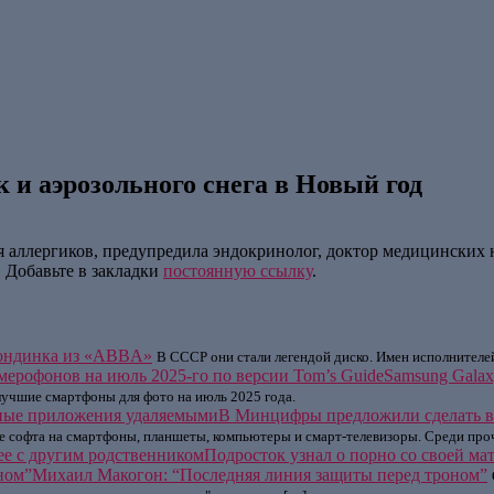
к и аэрозольного снега в Новый год
я аллергиков, предупредила эндокринолог, доктор медицинских 
. Добавьте в закладки
постоянную ссылку
.
лондинка из «ABBA»
В СССР они стали легендой диско. Имен исполнителей 
Samsung Galax
лучшие смартфоны для фото на июль 2025 года.
В Минцифры предложили сделать в
е софта на смартфоны, планшеты, компьютеры и смарт-телевизоры. Среди проч
Подросток узнал о порно со своей ма
Михаил Макогон: “Последняя линия защиты перед троном”