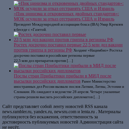
«Пик цинизма и откровенных двойных стандартов»:
МОК осудили за отказ отстранять США и Израиль
Президент Международной ассоциации бокса (IBA) Умар Кремлев
в беседе с «Газетой.
Ростех досрочно поставил первые 22,5 млн доз вакцин
против гриппа в регионы РФ
Холдинг «Нацимбио» Ростеха
досрочно поставил в российские регионы первые
22,5 млн доз препаратов против […]
Послы стран Прибалтики прибыли в МИД после
высылки российских дипломатов
Ранее Министерство
иностранных дел России вызвало послов Латвии, Литвы, Эстонии и
Словакии. Их ожидают в ведомстве 28 апреля. Четыре указанные
страны решили выслать российских дипломатов […]
Сайт представляет собой ленту новостей RSS канала
news.rambler.ru, yandex.ru, newsru.com и lenta.ru . Материалы
публикуются без искажения, ответственность за
достоверность публикуемых новостей Администрация сайта
не несёт.