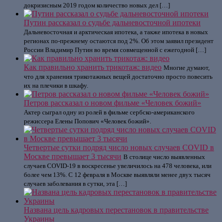
докризисным 2019 годом количество новых дел […]
Путин рассказал о судьбе дальневосточной ипотеки
Дальневосточная и арктическая ипотека, а также ипотека в новых
регионах по-прежнему остаются под 2%. Об этом заявил президент
России Владимир Путин во время совмещенной с ежегодной […]
Как правильно хранить трикотаж: видео
Многие думают,
что для хранения трикотажных вещей достаточно просто повесить
их на плечики в шкафу.
Петров рассказал о новом фильме «Человек божий»
Актер сыграл одну из ролей в фильме сербско-американского
режиссера Елены Попович «Человек божий».
Четвертые сутки подряд число новых случаев COVID в
Москве превышает 3 тысячи
В столице число выявленных
случаев COVID-19 в воскресенье увеличилось на 478 человека, или
более чем 13%. С 12 февраля в Москве выявляли менее двух тысяч
случаев заболевания в сутки, эта […]
Названа цель кадровых перестановок в правительстве
Украины