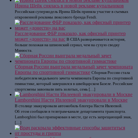
Ирина Шейк снялась в новой рекламе купальников
Российская супермодель Ирина Шейк приняла участие в съемках
откровенной рекламы люксового бренда Fendi.
Расследование ФБР показало, как офисный принтер
может «донести» на вас
В США разворачивается история,
больше похожая на шпионский сериал, чем на сухую сводку
Минюста.
Сборная России выиграла медальный зачет чемпионата
Европы по спортивной гимнастике
Сборная России стала
победителем медального зачета чемпионата Европы по спортивной
гимнастике, который завершился в швейцарском Базеле. Российские
спортсмены завоевали пять золотых, семь […]
Lamborghini Насти Ивлеевой эвакуировали в Москве
В столице эвакуировали автомобиль блогера Насти Ивлеевой.
Об этом сообщили в телеграм-канале департамента транспорта.
Lamborghini был припаркован в месте, где есть запрещающий знак,
[…]