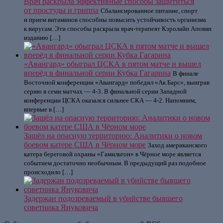
Врач раскрыла эффективные способы защититься
от простуды и гриппа
Сбалансированное питание, спорт
и прием витаминов способны повысить устойчивость организма
к вирусам. Эти способы раскрыла врач-терапевт Кэролайн Аповян
изданию […]
«Авангард» обыграл ЦСКА в пятом матче и вышел
вперёд в финальной серии Кубка Гагарина
В финале
Восточной конференции «Авангард» победил «Ак Барс», выиграв
серию в семи матчах — 4-3. В финальной серии Западной
конференции ЦСКА оказался сильнее СКА — 4-2. Напомним,
впервые в […]
Зашёл на опасную территорию: Аналитики о новом
боевом катере США в Чёрном море
Заход американского
катера береговой охраны «Гамильтон» в Чёрное море является
событием достаточно необычным. В предыдущий раз подобное
происходило […]
Задержан подозреваемый в убийстве бывшего
советника Януковича