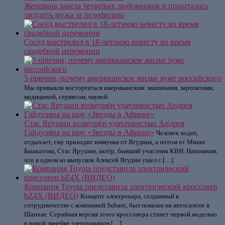
Женщина завела четверых любовников и попыталась
засудить мужа за педофилию
Сосед выстрелил в 18-летнюю невесту во время
свадебной церемонии
5 причин, почему американское жилье хуже российского
Мы привыкли восторгаться американским: машинами, зарплатами,
медициной, сервисом, наукой.
Стас Ярушин возмущён удачливостью Андрея
Гайдуляна на шоу «Звезды в Африке»
Человек ходит,
отдыхает, ему приходит иммунка от Ягудина, а потом от Миши
Башкатова, Стас Ярушин, актёр, бывший участник КВН. Напомним,
что в одном из выпусков Алексей Ягудин ушел с […]
Компания Toyota представила электрический кроссовер
bZ4X (ВИДЕО)
Концепт электрокара, созданный в
сотрудничестве с компанией Subaru, был показан на автосалоне в
Шанхае. Серийная версия этого кроссовера станет первой моделью
в новой линейке электрокаров […]