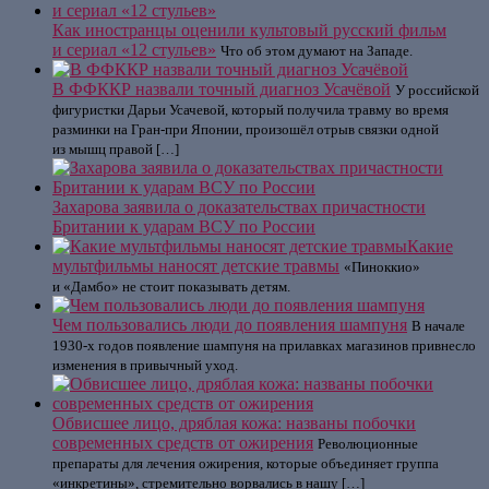
Как иностранцы оценили культовый русский фильм
и сериал «12 стульев»
Что об этом думают на Западе.
В ФФККР назвали точный диагноз Усачёвой
У российской
фигуристки Дарьи Усачевой, который получила травму во время
разминки на Гран-при Японии, произошёл отрыв связки одной
из мышц правой […]
Захарова заявила о доказательствах причастности
Британии к ударам ВСУ по России
Какие
мультфильмы наносят детские травмы
«Пиноккио»
и «Дамбо» не стоит показывать детям.
Чем пользовались люди до появления шампуня
В начале
1930-х годов появление шампуня на прилавках магазинов привнесло
изменения в привычный уход.
Обвисшее лицо, дряблая кожа: названы побочки
современных средств от ожирения
Революционные
препараты для лечения ожирения, которые объединяет группа
«инкретины», стремительно ворвались в нашу […]