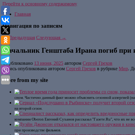
Перейти к основному содержимому
Главная
Навигация по записям
←
Предыдущая
Следующая
→
Начальник Генштаба Ирана погиб при 
Опубликовано
13 июня, 2025
автором
Сергей Грехов
Запись опубликована автором
Сергей Грехов
в рубрике
Мир
. Д
More from my site
сном. Частично данный факт можно объяснить сезонной аллергией (н
на второй сезон.
компании Oberon Евгений Суханов рассказал "Газете.Ru", что их не 
при производстве фильмов.