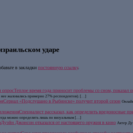
израильском ударе
обавьте в закладки
постоянную ссылку
.
Теплое время года приносит проблемы со сном, показал 
а нее жаловались примерно 27% респондентов). […]
Сериал «Подслушано в Рыбинске» получит второй сезон
Онлайн
Специалист рассказал, как определить вредоносные п
всегда можно определить лишь по визуальным […]
Дуэйн Джонсон отказался от настоящего оружия в кино
Актер Ду