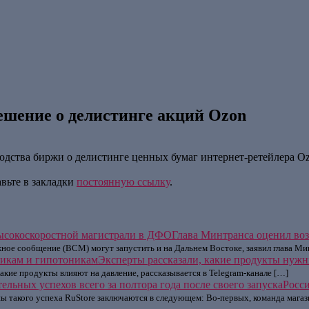
решение о делистинге акций Ozon
дства биржи о делистинге ценных бумаг интернет-ретейлера Ozo
авьте в закладки
постоянную ссылку
.
Глава Минтранса оценил во
ое сообщение (ВСМ) могут запустить и на Дальнем Востоке, заявил глава Ми
Эксперты рассказали, какие продукты нуж
какие продукты влияют на давление, рассказывается в Telegram-канале […]
Росс
 такого успеха RuStore заключаются в следующем: Во-первых, команда магази