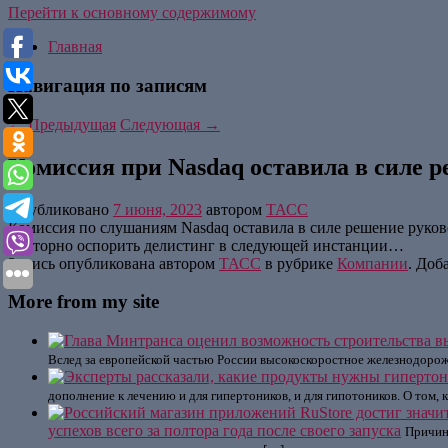
Перейти к основному содержимому
Главная
Навигация по записям
←
Предыдущая
Следующая
→
Комиссия при Nasdaq оставила в силе 
Опубликовано
7 июня, 2023
автором
ТАСС
Комиссия по слушаниям Nasdaq оставила в силе решение руково
повторно оспорить делистинг в следующей инстанции…
Запись опубликована автором
ТАСС
в рубрике
Компании
. Доб
More from my site
Вслед за европейской частью России высокоскоростное железнодорожн
дополнение к лечению и для гипертоников, и для гипотоников. О том, 
успехов всего за полтора года после своего запуска
Причины