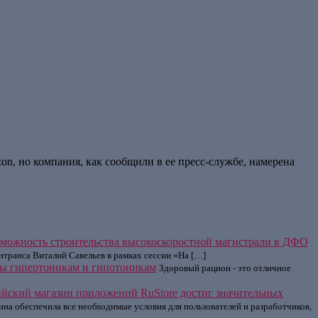
n, но компания, как сообщили в ее пресс-службе, намерена
зможность строительства высокоскоростной магистрали в ДФО
нтранса Виталий Савельев в рамках сессии «На […]
ны гипертоникам и гипотоникам
Здоровый рацион - это отличное
ийский магазин приложений RuStore достиг значительных
на обеспечила все необходимые условия для пользователей и разработчиков,