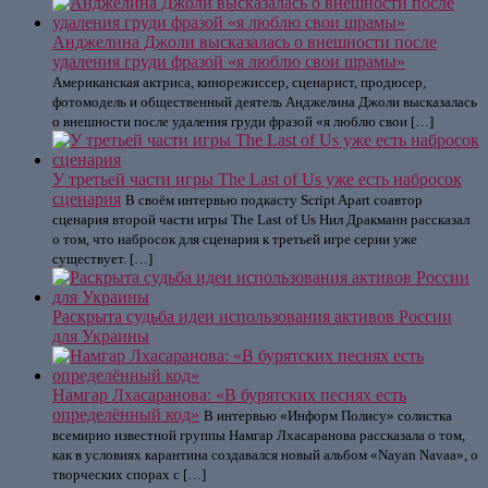
Анджелина Джоли высказалась о внешности после
удаления груди фразой «я люблю свои шрамы»
Американская актриса, кинорежиссер, сценарист, продюсер,
фотомодель и общественный деятель Анджелина Джоли высказалась
о внешности после удаления груди фразой «я люблю свои […]
У третьей части игры The Last of Us уже есть набросок
сценария
В своём интервью подкасту Script Apart соавтор
сценария второй части игры The Last of Us Нил Дракманн рассказал
о том, что набросок для сценария к третьей игре серии уже
существует. […]
Раскрыта судьба идеи использования активов России
для Украины
Намгар Лхасаранова: «В бурятских песнях есть
определённый код»
В интервью «Информ Полису» солистка
всемирно известной группы Намгар Лхасаранова рассказала о том,
как в условиях карантина создавался новый альбом «Nayan Navaa», о
творческих спорах с […]