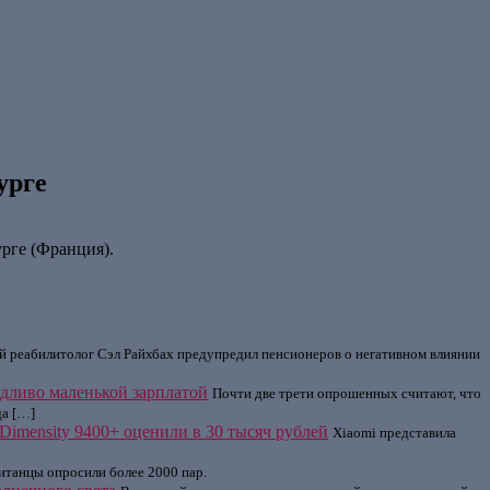
урге
рге (Франция).
 реабилитолог Сэл Райхбах предупредил пенсионеров о негативном влиянии
едливо маленькой зарплатой
Почти две трети опрошенных считают, что
да […]
imensity 9400+ оценили в 30 тысяч рублей
Xiaomi представила
итанцы опросили более 2000 пар.