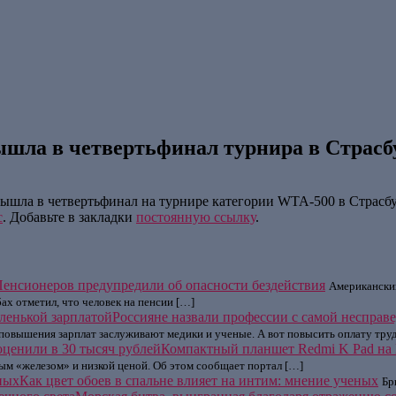
шла в четвертьфинал турнира в Страсб
 вышла в четвертьфинал на турнире категории WTA-500 в Страсбу
с
. Добавьте в закладки
постоянную ссылку
.
енсионеров предупредили об опасности бездействия
Американский
ах отметил, что человек на пенсии […]
Россияне назвали профессии с самой несправ
 повышения зарплат заслуживают медики и ученые. А вот повысить оплату тру
Компактный планшет Redmi K Pad на D
м «железом» и низкой ценой. Об этом сообщает портал […]
Как цвет обоев в спальне влияет на интим: мнение ученых
Бр