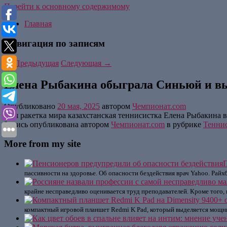
Перейти к основному содержимому
Главная
Навигация по записям
←
Предыдущая
Следующая
→
Елена Рыбакина обыграла Синьюй и вы
Опубликовано
20 мая, 2025
автором
Чемпионат.com
12-я ракетка мира казахстанская теннисистка Елена Рыбакина
Запись опубликована автором
Чемпионат.com
в рубрике
Тенни
More from my site
П
пассивности на здоровье. Об опасности бездействия врач Yahoo. Райхб
крайне несправедливо оценивается труд преподавателей. Кроме того,
компактный игровой планшет Redmi K Pad, который выделяется мощны