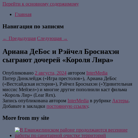
Перейти к основному содержимому
Главная
Навигация по записям
←
Предыдущая
Следующая
→
Ариана ДеБос и Рэйчел Броснахэн
сыграют дочерей «Короля Лира»
Опубликовано
2 августа, 2024
автором
InterMedia
Питер Динклейдж («Игра престолов»), Ариана ДеБос
(«Вестсайдская история»), Рэйчел Броснахэн («Удивительная
миссис Мейзел») и многие другие пополнили каст фильма
«Король Лир» (Lear Rex).
Запись опубликована автором
InterMedia
в рубрике
Актеры
.
Добавьте в закладки
постоянную ссылку
.
More from my site