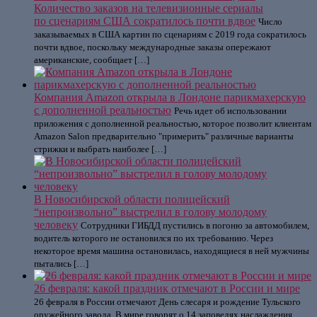
Количество заказов на телевизионные сериалы
по сценариям США сократилось почти вдвое
Число
заказываемых в США картин по сценариям с 2019 года сократилось
почти вдвое, поскольку международные заказы опережают
американские, сообщает […]
Компания Amazon открыла в Лондоне парикмахерскую
с дополненной реальностью
Речь идет об использовании
приложения с дополненной реальностью, которое позволит клиентам
Amazon Salon предварительно "примерить" различные варианты
стрижки и выбрать наиболее […]
В Новосибирской области полицейский
“непроизвольно” выстрелил в голову молодому
человеку
Сотрудники ГИБДД пустились в погоню за автомобилем,
водитель которого не остановился по их требованию. Через
некоторое время машина остановилась, находящиеся в ней мужчины
пытались […]
26 февраля: какой праздник отмечают в России и мире
26 февраля в России отмечают День слесаря и рождение Тульского
оружейного завода. В мире говорят о 14 заповедях наслаждения.